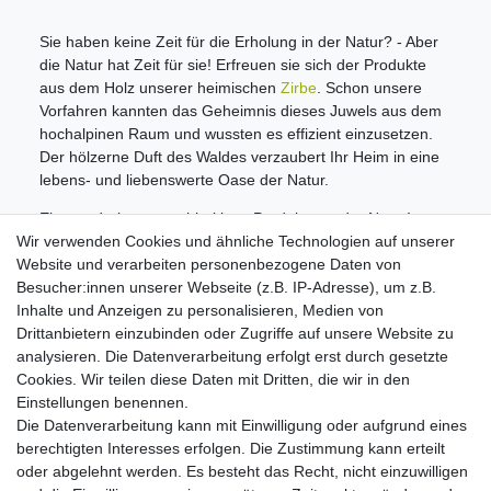
Sie haben keine Zeit für die Erholung in der Natur? - Aber
die Natur hat Zeit für sie! Erfreuen sie sich der Produkte
aus dem Holz unserer heimischen
Zirbe
. Schon unsere
Vorfahren kannten das Geheimnis dieses Juwels aus dem
hochalpinen Raum und wussten es effizient einzusetzen.
Der hölzerne Duft des Waldes verzaubert Ihr Heim in eine
lebens- und liebenswerte Oase der Natur.
Ein wunderbares nachhaltiges Produkt aus der Natur!
Wir verwenden Cookies und ähnliche Technologien auf unserer
Informationen
Website und verarbeiten personenbezogene Daten von
Zahlungsmöglichkeiten
Besucher:innen unserer Webseite (z.B. IP-Adresse), um z.B.
Versandinformationen
Inhalte und Anzeigen zu personalisieren, Medien von
Kontakt
Drittanbietern einzubinden oder Zugriffe auf unsere Website zu
Wiederverkäufer / Händler
analysieren. Die Datenverarbeitung erfolgt erst durch gesetzte
Cookies. Wir teilen diese Daten mit Dritten, die wir in den
Social Media
Einstellungen benennen.
Facebook
Die Datenverarbeitung kann mit Einwilligung oder aufgrund eines
Instagram
berechtigten Interesses erfolgen. Die Zustimmung kann erteilt
oder abgelehnt werden. Es besteht das Recht, nicht einzuwilligen
Unsere Vorteile