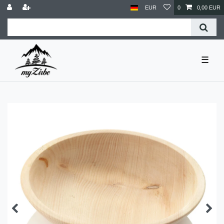
EUR
0
0,00 EUR
☰