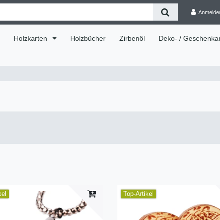
Anmelde
Holzkarten
Holzbücher
Zirbenöl
Deko- / Geschenkar
kel
Top-Artikel