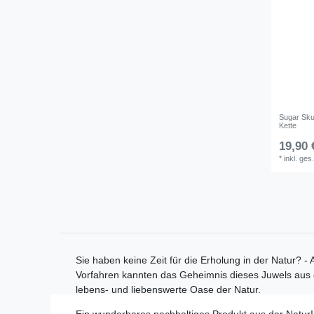
Sugar Sku
Kette
19,90 
*
inkl. ges
Sie haben keine Zeit für die Erholung in der Natur? -
Vorfahren kannten das Geheimnis dieses Juwels aus d
lebens- und liebenswerte Oase der Natur.
Ein wunderbares nachhaltiges Produkt aus der Natur!