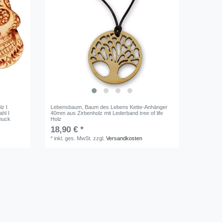
z I
Lebensbaum, Baum des Lebens Kette-Anhänger
hl I
40mm aus Zirbenholz mit Lederband tree of life
muck
Holz
18,90 € *
*
inkl. ges. MwSt.
zzgl.
Versandkosten