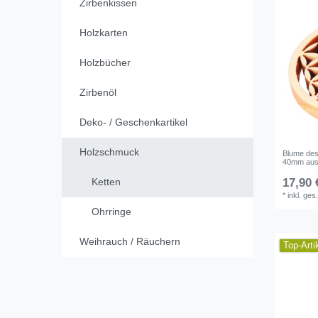
Zirbenkissen
Holzkarten
Holzbücher
Zirbenöl
Deko- / Geschenkartikel
Holzschmuck
Blume des
40mm aus 
Ketten
17,90 
*
inkl. ges
Ohrringe
Weihrauch / Räuchern
Top-Arti