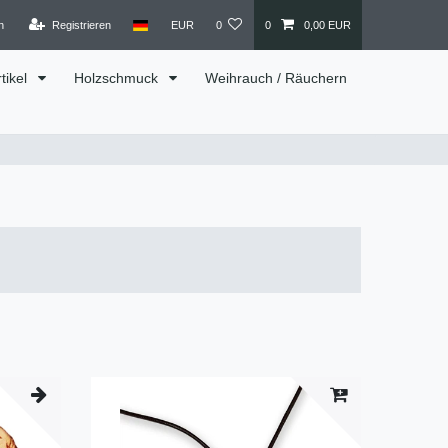
n
Registrieren
EUR
0
0
0,00 EUR
tikel
Holzschmuck
Weihrauch / Räuchern