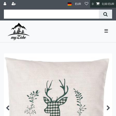
EUR
0
0,00 EUR
☰