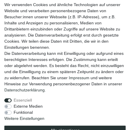
Wir verwenden Cookies und ähnliche Technologien auf unserer
Informationen
Website und verarbeiten personenbezogene Daten von
Zahlungsmöglichkeiten
Besucher:innen unserer Webseite (z.B. IP-Adresse), um z.B.
Versandinformationen
Inhalte und Anzeigen zu personalisieren, Medien von
Kontakt
Drittanbietern einzubinden oder Zugriffe auf unsere Website zu
Wiederverkäufer / Händler
analysieren. Die Datenverarbeitung erfolgt erst durch gesetzte
Cookies. Wir teilen diese Daten mit Dritten, die wir in den
Social Media
Einstellungen benennen.
Facebook
Die Datenverarbeitung kann mit Einwilligung oder aufgrund eines
Instagram
berechtigten Interesses erfolgen. Die Zustimmung kann erteilt
oder abgelehnt werden. Es besteht das Recht, nicht einzuwilligen
Unsere Vorteile
und die Einwilligung zu einem späteren Zeitpunkt zu ändern oder
kostenloser Versand ab 70 EUR
zu widerrufen. Beachten Sie unser
Impressum
und weitere
schnelle Lieferung
Hinweise zur Verwendung personenbezogener Daten in unserer
30 Tage Rückgaberecht
Daten­schutz­erklärung
.
Essenziell
Impressum
Daten­schutz­erklärung
AGB
Externe Medien
Funktional
Weitere Einstellungen
Barrierefreiheitserklärung
Widerrufs­recht