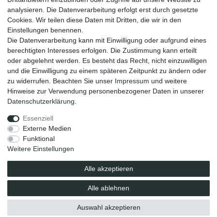
Wiederverkäufer / Händler
analysieren. Die Datenverarbeitung erfolgt erst durch gesetzte
Cookies. Wir teilen diese Daten mit Dritten, die wir in den
Social Media
Einstellungen benennen.
Facebook
Die Datenverarbeitung kann mit Einwilligung oder aufgrund eines
Instagram
berechtigten Interesses erfolgen. Die Zustimmung kann erteilt
oder abgelehnt werden. Es besteht das Recht, nicht einzuwilligen
Unsere Vorteile
und die Einwilligung zu einem späteren Zeitpunkt zu ändern oder
kostenloser Versand ab 70 EUR
zu widerrufen. Beachten Sie unser
Impressum
und weitere
schnelle Lieferung
Hinweise zur Verwendung personenbezogener Daten in unserer
30 Tage Rückgaberecht
Daten­schutz­erklärung
.
Essenziell
Impressum
Daten­schutz­erklärung
AGB
Externe Medien
Funktional
Weitere Einstellungen
Barrierefreiheitserklärung
Widerrufs­recht
Alle akzeptieren
Vertrag widerrufen
Alle ablehnen
© elavita GmbH. Alle Rechte vorbehalten.
Auswahl akzeptieren