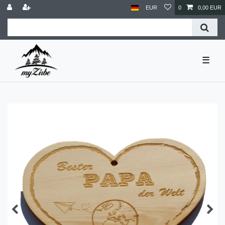
EUR
0
0,00 EUR
☰