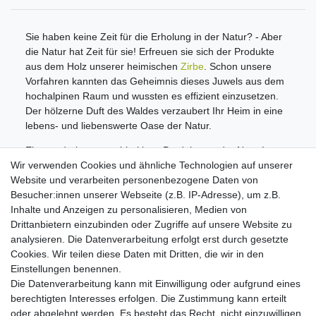
Sie haben keine Zeit für die Erholung in der Natur? - Aber
die Natur hat Zeit für sie! Erfreuen sie sich der Produkte
aus dem Holz unserer heimischen
Zirbe
. Schon unsere
Vorfahren kannten das Geheimnis dieses Juwels aus dem
hochalpinen Raum und wussten es effizient einzusetzen.
Der hölzerne Duft des Waldes verzaubert Ihr Heim in eine
lebens- und liebenswerte Oase der Natur.
Ein wunderbares nachhaltiges Produkt aus der Natur!
Wir verwenden Cookies und ähnliche Technologien auf unserer
Informationen
Website und verarbeiten personenbezogene Daten von
Zahlungsmöglichkeiten
Besucher:innen unserer Webseite (z.B. IP-Adresse), um z.B.
Versandinformationen
Inhalte und Anzeigen zu personalisieren, Medien von
Kontakt
Drittanbietern einzubinden oder Zugriffe auf unsere Website zu
Wiederverkäufer / Händler
analysieren. Die Datenverarbeitung erfolgt erst durch gesetzte
Cookies. Wir teilen diese Daten mit Dritten, die wir in den
Social Media
Einstellungen benennen.
Facebook
Die Datenverarbeitung kann mit Einwilligung oder aufgrund eines
Instagram
berechtigten Interesses erfolgen. Die Zustimmung kann erteilt
oder abgelehnt werden. Es besteht das Recht, nicht einzuwilligen