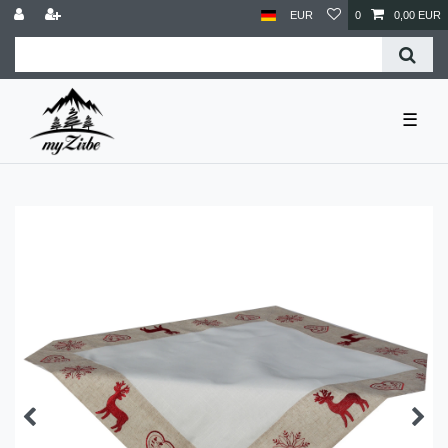
EUR
0
0,00 EUR
☰