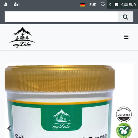
EUR
0
0,00 EUR
☰