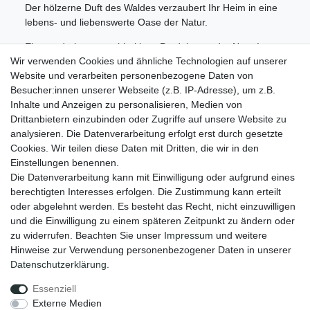
Der hölzerne Duft des Waldes verzaubert Ihr Heim in eine
lebens- und liebenswerte Oase der Natur.
Ein wunderbares nachhaltiges Produkt aus der Natur!
Wir verwenden Cookies und ähnliche Technologien auf unserer
Informationen
Website und verarbeiten personenbezogene Daten von
Zahlungsmöglichkeiten
Besucher:innen unserer Webseite (z.B. IP-Adresse), um z.B.
Versandinformationen
Inhalte und Anzeigen zu personalisieren, Medien von
Kontakt
Drittanbietern einzubinden oder Zugriffe auf unsere Website zu
Wiederverkäufer / Händler
analysieren. Die Datenverarbeitung erfolgt erst durch gesetzte
Cookies. Wir teilen diese Daten mit Dritten, die wir in den
Social Media
Einstellungen benennen.
Facebook
Die Datenverarbeitung kann mit Einwilligung oder aufgrund eines
Instagram
berechtigten Interesses erfolgen. Die Zustimmung kann erteilt
oder abgelehnt werden. Es besteht das Recht, nicht einzuwilligen
Unsere Vorteile
und die Einwilligung zu einem späteren Zeitpunkt zu ändern oder
kostenloser Versand ab 70 EUR
zu widerrufen. Beachten Sie unser
Impressum
und weitere
schnelle Lieferung
Hinweise zur Verwendung personenbezogener Daten in unserer
30 Tage Rückgaberecht
Daten­schutz­erklärung
.
Essenziell
Impressum
Daten­schutz­erklärung
AGB
Externe Medien