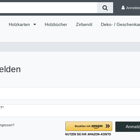
Anmelde
Holzkarten
Holzbücher
Zirbenöl
Deko- / Geschenkar
elden
T*
ergessen?
Anmel