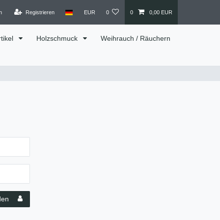
n
Registrieren
EUR
0
0
0,00 EUR
tikel
Holzschmuck
Weihrauch / Räuchern
den