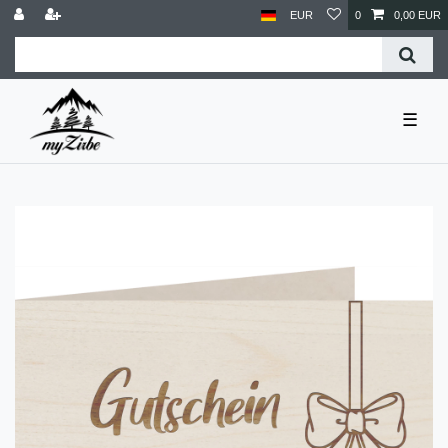
EUR
0
0,00 EUR
☰