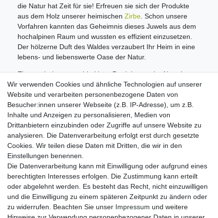
die Natur hat Zeit für sie! Erfreuen sie sich der Produkte
aus dem Holz unserer heimischen
Zirbe
. Schon unsere
Vorfahren kannten das Geheimnis dieses Juwels aus dem
hochalpinen Raum und wussten es effizient einzusetzen.
Der hölzerne Duft des Waldes verzaubert Ihr Heim in eine
lebens- und liebenswerte Oase der Natur.
Ein wunderbares nachhaltiges Produkt aus der Natur!
Wir verwenden Cookies und ähnliche Technologien auf unserer
Informationen
Website und verarbeiten personenbezogene Daten von
Zahlungsmöglichkeiten
Besucher:innen unserer Webseite (z.B. IP-Adresse), um z.B.
Versandinformationen
Inhalte und Anzeigen zu personalisieren, Medien von
Kontakt
Drittanbietern einzubinden oder Zugriffe auf unsere Website zu
Wiederverkäufer / Händler
analysieren. Die Datenverarbeitung erfolgt erst durch gesetzte
Cookies. Wir teilen diese Daten mit Dritten, die wir in den
Social Media
Einstellungen benennen.
Facebook
Die Datenverarbeitung kann mit Einwilligung oder aufgrund eines
Instagram
berechtigten Interesses erfolgen. Die Zustimmung kann erteilt
oder abgelehnt werden. Es besteht das Recht, nicht einzuwilligen
Unsere Vorteile
und die Einwilligung zu einem späteren Zeitpunkt zu ändern oder
kostenloser Versand ab 70 EUR
zu widerrufen. Beachten Sie unser
Impressum
und weitere
schnelle Lieferung
Hinweise zur Verwendung personenbezogener Daten in unserer