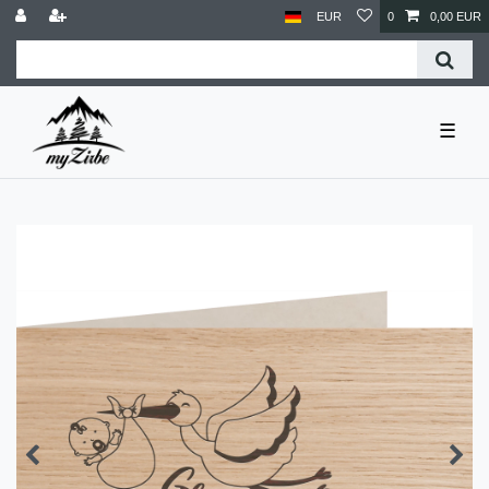
EUR
0
0,00 EUR
☰