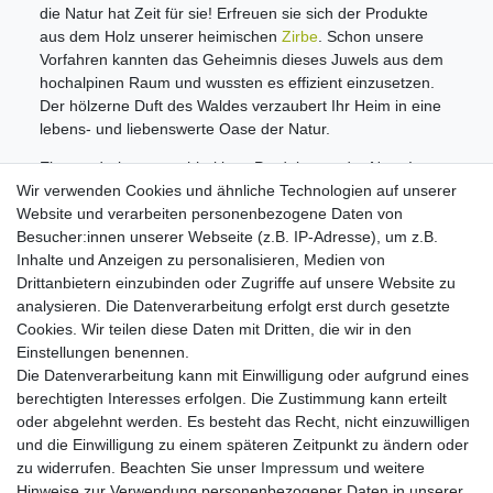
die Natur hat Zeit für sie! Erfreuen sie sich der Produkte
aus dem Holz unserer heimischen
Zirbe
. Schon unsere
Vorfahren kannten das Geheimnis dieses Juwels aus dem
hochalpinen Raum und wussten es effizient einzusetzen.
Der hölzerne Duft des Waldes verzaubert Ihr Heim in eine
lebens- und liebenswerte Oase der Natur.
Ein wunderbares nachhaltiges Produkt aus der Natur!
Wir verwenden Cookies und ähnliche Technologien auf unserer
Informationen
Website und verarbeiten personenbezogene Daten von
Zahlungsmöglichkeiten
Besucher:innen unserer Webseite (z.B. IP-Adresse), um z.B.
Versandinformationen
Inhalte und Anzeigen zu personalisieren, Medien von
Kontakt
Drittanbietern einzubinden oder Zugriffe auf unsere Website zu
Wiederverkäufer / Händler
analysieren. Die Datenverarbeitung erfolgt erst durch gesetzte
Cookies. Wir teilen diese Daten mit Dritten, die wir in den
Social Media
Einstellungen benennen.
Facebook
Die Datenverarbeitung kann mit Einwilligung oder aufgrund eines
Instagram
berechtigten Interesses erfolgen. Die Zustimmung kann erteilt
oder abgelehnt werden. Es besteht das Recht, nicht einzuwilligen
Unsere Vorteile
und die Einwilligung zu einem späteren Zeitpunkt zu ändern oder
kostenloser Versand ab 70 EUR
zu widerrufen. Beachten Sie unser
Impressum
und weitere
schnelle Lieferung
Hinweise zur Verwendung personenbezogener Daten in unserer