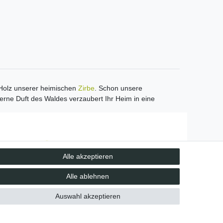
m Holz unserer heimischen
Zirbe
. Schon unsere
rne Duft des Waldes verzaubert Ihr Heim in eine
Unsere Vorteile
Alle akzeptieren
kostenloser Versand ab 70 EUR
schnelle Lieferung
Alle ablehnen
30 Tage Rückgaberecht
Auswahl akzeptieren