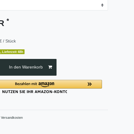
*
UR
€ / Stück
, Lieferzeit 48h
In den Warenkorb
.
Versandkosten