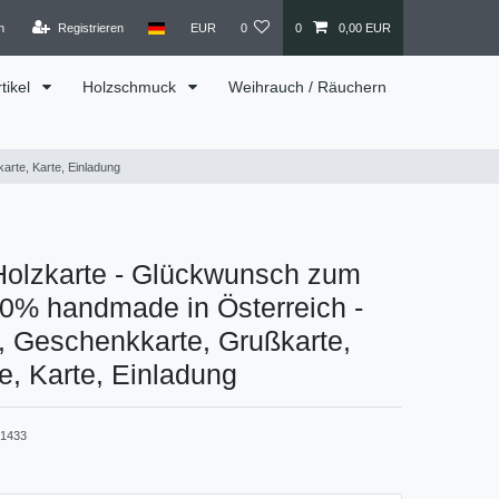
n
Registrieren
EUR
0
0
0,00 EUR
tikel
Holzschmuck
Weihrauch / Räuchern
rte, Karte, Einladung
Holzkarte - Glückwunsch zum
0% handmade in Österreich -
, Geschenkkarte, Grußkarte,
e, Karte, Einladung
1433