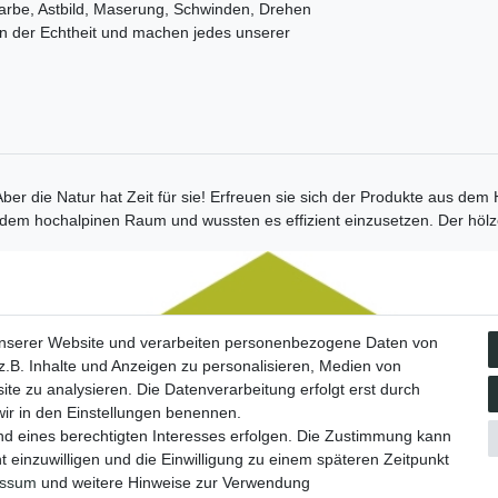
Farbe, Astbild, Maserung, Schwinden, Drehen
en der Echtheit und machen jedes unserer
 Aber die Natur hat Zeit für sie! Erfreuen sie sich der Produkte aus de
em hochalpinen Raum und wussten es effizient einzusetzen. Der hölze
Social Media
unserer Website und verarbeiten personenbezogene Daten von
Facebook
.B. Inhalte und Anzeigen zu personalisieren, Medien von
Instagram
ite zu analysieren. Die Datenverarbeitung erfolgt erst durch
 wir in den Einstellungen benennen.
nd eines berechtigten Interesses erfolgen. Die Zustimmung kann
t einzuwilligen und die Einwilligung zu einem späteren Zeitpunkt
essum
und weitere Hinweise zur Verwendung
tz­erklärung
AGB
Barrierefreiheitserklärung
Widerrufs­recht