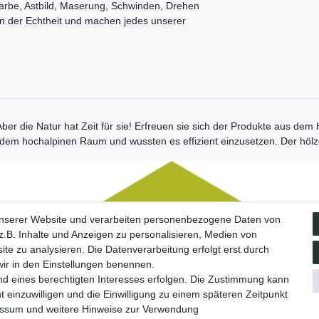
Farbe, Astbild, Maserung, Schwinden, Drehen
en der Echtheit und machen jedes unserer
 Aber die Natur hat Zeit für sie! Erfreuen sie sich der Produkte aus de
em hochalpinen Raum und wussten es effizient einzusetzen. Der hölze
Social Media
unserer Website und verarbeiten personenbezogene Daten von
Facebook
.B. Inhalte und Anzeigen zu personalisieren, Medien von
Instagram
ite zu analysieren. Die Datenverarbeitung erfolgt erst durch
 wir in den Einstellungen benennen.
nd eines berechtigten Interesses erfolgen. Die Zustimmung kann
t einzuwilligen und die Einwilligung zu einem späteren Zeitpunkt
essum
und weitere Hinweise zur Verwendung
tz­erklärung
AGB
Barrierefreiheitserklärung
Widerrufs­recht