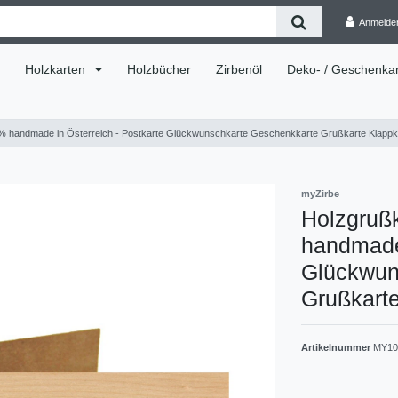
Anmelde
Holzkarten
Holzbücher
Zirbenöl
Deko- / Geschenkar
00% handmade in Österreich - Postkarte Glückwunschkarte Geschenkkarte Grußkarte Klappka
myZirbe
Holzgrußk
handmade 
Glückwun
Grußkarte
Artikelnummer
MY10