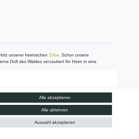
m Holz unserer heimischen
Zirbe
. Schon unsere
rne Duft des Waldes verzaubert Ihr Heim in eine
Unsere Vorteile
Alle akzeptieren
kostenloser Versand ab 70 EUR
schnelle Lieferung
Alle ablehnen
30 Tage Rückgaberecht
Auswahl akzeptieren