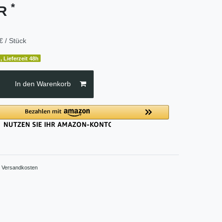
*
UR
€ / Stück
, Lieferzeit 48h
In den Warenkorb
.
Versandkosten