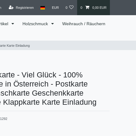
n
Registrieren
EUR
0
0
0,00 EUR
tikel
Holzschmuck
Weihrauch / Räuchern
rte Karte Einladung
arte - Viel Glück - 100%
in Österreich - Postkarte
schkarte Geschenkkarte
 Klappkarte Karte Einladung
1292