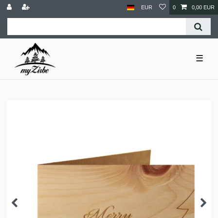
EUR
0
0,00 EUR
☰