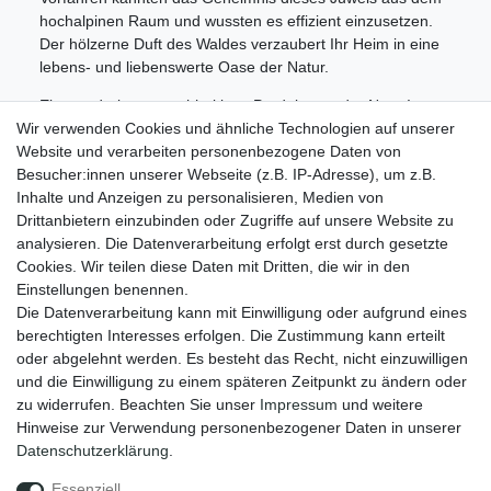
hochalpinen Raum und wussten es effizient einzusetzen.
Der hölzerne Duft des Waldes verzaubert Ihr Heim in eine
lebens- und liebenswerte Oase der Natur.
Ein wunderbares nachhaltiges Produkt aus der Natur!
Wir verwenden Cookies und ähnliche Technologien auf unserer
Informationen
Website und verarbeiten personenbezogene Daten von
Zahlungsmöglichkeiten
Besucher:innen unserer Webseite (z.B. IP-Adresse), um z.B.
Versandinformationen
Inhalte und Anzeigen zu personalisieren, Medien von
Kontakt
Drittanbietern einzubinden oder Zugriffe auf unsere Website zu
Wiederverkäufer / Händler
analysieren. Die Datenverarbeitung erfolgt erst durch gesetzte
Cookies. Wir teilen diese Daten mit Dritten, die wir in den
Social Media
Einstellungen benennen.
Facebook
Die Datenverarbeitung kann mit Einwilligung oder aufgrund eines
Instagram
berechtigten Interesses erfolgen. Die Zustimmung kann erteilt
oder abgelehnt werden. Es besteht das Recht, nicht einzuwilligen
Unsere Vorteile
und die Einwilligung zu einem späteren Zeitpunkt zu ändern oder
kostenloser Versand ab 70 EUR
zu widerrufen. Beachten Sie unser
Impressum
und weitere
schnelle Lieferung
Hinweise zur Verwendung personenbezogener Daten in unserer
30 Tage Rückgaberecht
Daten­schutz­erklärung
.
Essenziell