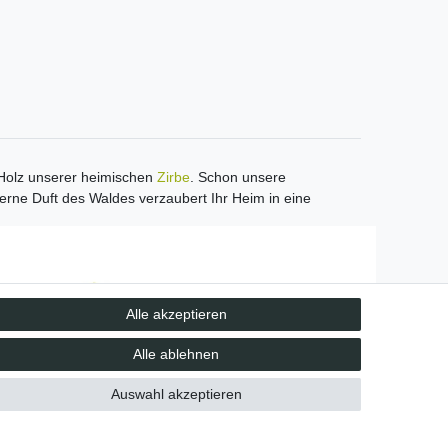
m Holz unserer heimischen
Zirbe
. Schon unsere
rne Duft des Waldes verzaubert Ihr Heim in eine
Unsere Vorteile
Alle akzeptieren
kostenloser Versand ab 70 EUR
schnelle Lieferung
Alle ablehnen
30 Tage Rückgaberecht
Auswahl akzeptieren