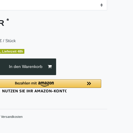
*
UR
€ / Stück
, Lieferzeit 48h
In den Warenkorb
.
Versandkosten