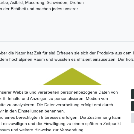
Farbe, Astbild, Maserung, Schwinden, Drehen
en der Echtheit und machen jedes unserer
 Aber die Natur hat Zeit für sie! Erfreuen sie sich der Produkte aus de
em hochalpinen Raum und wussten es effizient einzusetzen. Der hölze
Social Media
unserer Website und verarbeiten personenbezogene Daten von
Facebook
.B. Inhalte und Anzeigen zu personalisieren, Medien von
Instagram
ite zu analysieren. Die Datenverarbeitung erfolgt erst durch
 wir in den Einstellungen benennen.
nd eines berechtigten Interesses erfolgen. Die Zustimmung kann
t einzuwilligen und die Einwilligung zu einem späteren Zeitpunkt
essum
und weitere Hinweise zur Verwendung
tz­erklärung
AGB
Barrierefreiheitserklärung
Widerrufs­recht