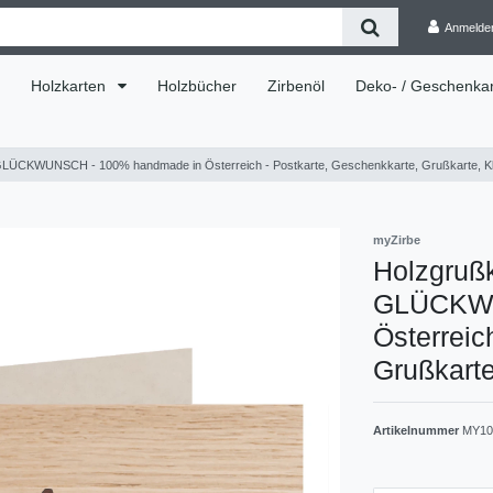
Anmelde
Holzkarten
Holzbücher
Zirbenöl
Deko- / Geschenkar
ÜCKWUNSCH - 100% handmade in Österreich - Postkarte, Geschenkkarte, Grußkarte, Klap
myZirbe
Holzgruß
GLÜCKWU
Österreic
Grußkarte
Artikelnummer
MY10