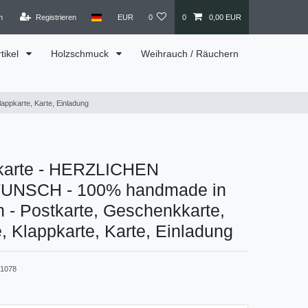
n
Registrieren
EUR
0
0
0,00 EUR
tikel
Holzschmuck
Weihrauch / Räuchern
pkarte, Karte, Einladung
karte - HERZLICHEN
NSCH - 100% handmade in
h - Postkarte, Geschenkkarte,
, Klappkarte, Karte, Einladung
1078