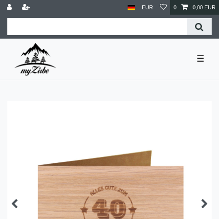
EUR
0
0,00 EUR
☰