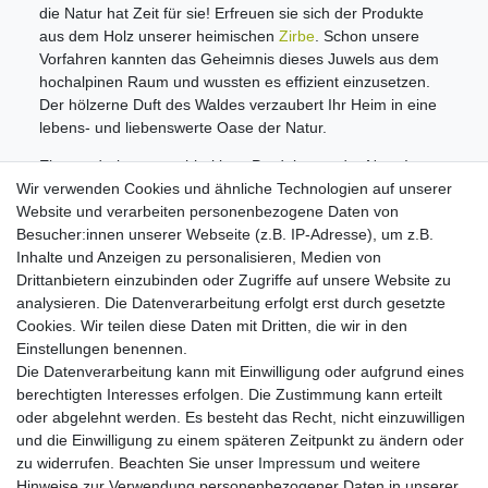
die Natur hat Zeit für sie! Erfreuen sie sich der Produkte
aus dem Holz unserer heimischen
Zirbe
. Schon unsere
Vorfahren kannten das Geheimnis dieses Juwels aus dem
hochalpinen Raum und wussten es effizient einzusetzen.
Der hölzerne Duft des Waldes verzaubert Ihr Heim in eine
lebens- und liebenswerte Oase der Natur.
Ein wunderbares nachhaltiges Produkt aus der Natur!
Wir verwenden Cookies und ähnliche Technologien auf unserer
Informationen
Website und verarbeiten personenbezogene Daten von
Zahlungsmöglichkeiten
Besucher:innen unserer Webseite (z.B. IP-Adresse), um z.B.
Versandinformationen
Inhalte und Anzeigen zu personalisieren, Medien von
Kontakt
Drittanbietern einzubinden oder Zugriffe auf unsere Website zu
Wiederverkäufer / Händler
analysieren. Die Datenverarbeitung erfolgt erst durch gesetzte
Cookies. Wir teilen diese Daten mit Dritten, die wir in den
Social Media
Einstellungen benennen.
Facebook
Die Datenverarbeitung kann mit Einwilligung oder aufgrund eines
Instagram
berechtigten Interesses erfolgen. Die Zustimmung kann erteilt
oder abgelehnt werden. Es besteht das Recht, nicht einzuwilligen
Unsere Vorteile
und die Einwilligung zu einem späteren Zeitpunkt zu ändern oder
kostenloser Versand ab 70 EUR
zu widerrufen. Beachten Sie unser
Impressum
und weitere
schnelle Lieferung
Hinweise zur Verwendung personenbezogener Daten in unserer