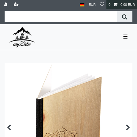
EUR
0
0,00 EUR
☰