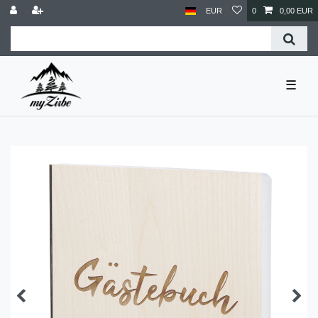
EUR
0
0,00 EUR
☰