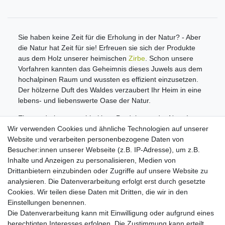
Sie haben keine Zeit für die Erholung in der Natur? - Aber
die Natur hat Zeit für sie! Erfreuen sie sich der Produkte
aus dem Holz unserer heimischen
Zirbe
. Schon unsere
Vorfahren kannten das Geheimnis dieses Juwels aus dem
hochalpinen Raum und wussten es effizient einzusetzen.
Der hölzerne Duft des Waldes verzaubert Ihr Heim in eine
lebens- und liebenswerte Oase der Natur.
Ein wunderbares nachhaltiges Produkt aus der Natur!
Wir verwenden Cookies und ähnliche Technologien auf unserer
Informationen
Website und verarbeiten personenbezogene Daten von
Zahlungsmöglichkeiten
Besucher:innen unserer Webseite (z.B. IP-Adresse), um z.B.
Versandinformationen
Inhalte und Anzeigen zu personalisieren, Medien von
Kontakt
Drittanbietern einzubinden oder Zugriffe auf unsere Website zu
Wiederverkäufer / Händler
analysieren. Die Datenverarbeitung erfolgt erst durch gesetzte
Cookies. Wir teilen diese Daten mit Dritten, die wir in den
Social Media
Einstellungen benennen.
Facebook
Die Datenverarbeitung kann mit Einwilligung oder aufgrund eines
Instagram
berechtigten Interesses erfolgen. Die Zustimmung kann erteilt