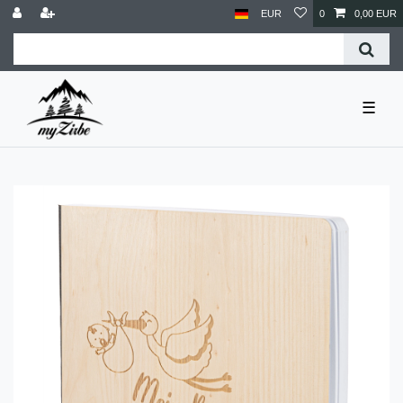
EUR
0
0,00 EUR
☰