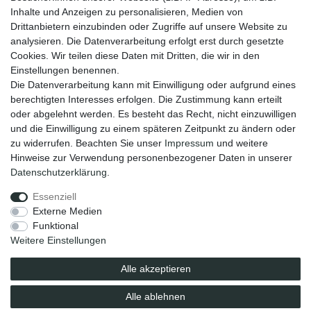
Versandinformationen
Inhalte und Anzeigen zu personalisieren, Medien von
Kontakt
Drittanbietern einzubinden oder Zugriffe auf unsere Website zu
Wiederverkäufer / Händler
analysieren. Die Datenverarbeitung erfolgt erst durch gesetzte
Cookies. Wir teilen diese Daten mit Dritten, die wir in den
Social Media
Einstellungen benennen.
Facebook
Die Datenverarbeitung kann mit Einwilligung oder aufgrund eines
Instagram
berechtigten Interesses erfolgen. Die Zustimmung kann erteilt
oder abgelehnt werden. Es besteht das Recht, nicht einzuwilligen
Unsere Vorteile
und die Einwilligung zu einem späteren Zeitpunkt zu ändern oder
kostenloser Versand ab 70 EUR
zu widerrufen. Beachten Sie unser
Impressum
und weitere
schnelle Lieferung
Hinweise zur Verwendung personenbezogener Daten in unserer
30 Tage Rückgaberecht
Daten­schutz­erklärung
.
Essenziell
Impressum
Daten­schutz­erklärung
AGB
Externe Medien
Funktional
Weitere Einstellungen
Barrierefreiheitserklärung
Widerrufs­recht
Alle akzeptieren
Vertrag widerrufen
Alle ablehnen