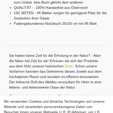
zum Unikat. kein Buch gleicht dem anderen.
QUALITÄT - 100% Handarbeit aus Österreich
192 SEITEN - 96 Blätter sorgen für genügend Platz für die
Gedanken ihrer Gäste.
Fadengebundenes Notizbuch 20x20 cm mit 96 Blatt
Sie haben keine Zeit für die Erholung in der Natur? - Aber
die Natur hat Zeit für sie! Erfreuen sie sich der Produkte
aus dem Holz unserer heimischen
Zirbe
. Schon unsere
Vorfahren kannten das Geheimnis dieses Juwels aus dem
hochalpinen Raum und wussten es effizient einzusetzen.
Der hölzerne Duft des Waldes verzaubert Ihr Heim in eine
lebens- und liebenswerte Oase der Natur.
Ein wunderbares nachhaltiges Produkt aus der Natur!
Wir verwenden Cookies und ähnliche Technologien auf unserer
Informationen
Website und verarbeiten personenbezogene Daten von
Zahlungsmöglichkeiten
Besucher:innen unserer Webseite (z.B. IP-Adresse), um z.B.