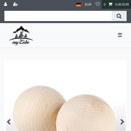
EUR
0
0,00 EUR
☰