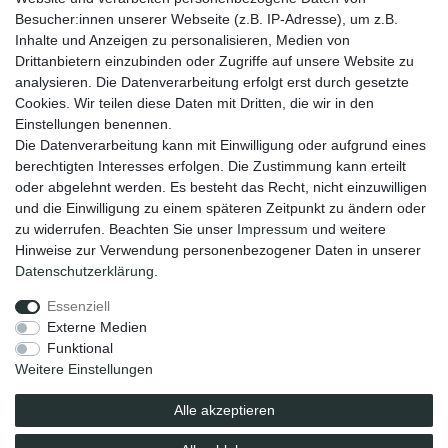
Zahlungsmöglichkeiten
Besucher:innen unserer Webseite (z.B. IP-Adresse), um z.B.
Versandinformationen
Inhalte und Anzeigen zu personalisieren, Medien von
Kontakt
Drittanbietern einzubinden oder Zugriffe auf unsere Website zu
Wiederverkäufer / Händler
analysieren. Die Datenverarbeitung erfolgt erst durch gesetzte
Cookies. Wir teilen diese Daten mit Dritten, die wir in den
Social Media
Einstellungen benennen.
Facebook
Die Datenverarbeitung kann mit Einwilligung oder aufgrund eines
Instagram
berechtigten Interesses erfolgen. Die Zustimmung kann erteilt
oder abgelehnt werden. Es besteht das Recht, nicht einzuwilligen
Unsere Vorteile
und die Einwilligung zu einem späteren Zeitpunkt zu ändern oder
kostenloser Versand ab 70 EUR
zu widerrufen. Beachten Sie unser
Impressum
und weitere
schnelle Lieferung
Hinweise zur Verwendung personenbezogener Daten in unserer
30 Tage Rückgaberecht
Daten­schutz­erklärung
.
Essenziell
Impressum
Daten­schutz­erklärung
AGB
Externe Medien
Funktional
Weitere Einstellungen
Barrierefreiheitserklärung
Widerrufs­recht
Alle akzeptieren
Vertrag widerrufen