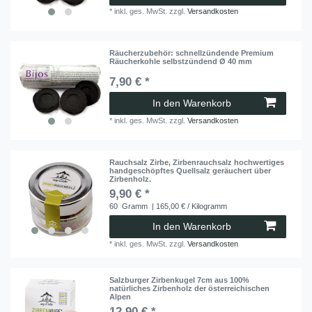
*
inkl. ges. MwSt.
zzgl.
Versandkosten
Räucherzubehör: schnellzündende Premium
Räucherkohle selbstzündend Ø 40 mm
7,90 € *
In den Warenkorb
*
inkl. ges. MwSt.
zzgl.
Versandkosten
Rauchsalz Zirbe, Zirbenrauchsalz hochwertiges
handgeschöpftes Quellsalz geräuchert über
Zirbenholz.
9,90 € *
60
Gramm
| 165,00 € / Kilogramm
In den Warenkorb
*
inkl. ges. MwSt.
zzgl.
Versandkosten
Salzburger Zirbenkugel 7cm aus 100%
natürliches Zirbenholz der österreichischen
Alpen
12,90 € *