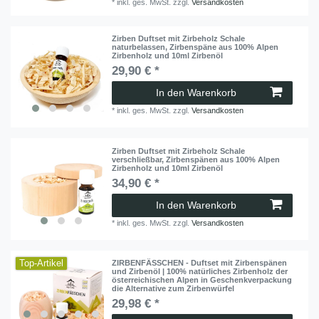
*
inkl. ges. MwSt.
zzgl.
Versandkosten
Zirben Duftset mit Zirbeholz Schale
naturbelassen, Zirbenspäne aus 100% Alpen
Zirbenholz und 10ml Zirbenöl
29,90 € *
In den Warenkorb
*
inkl. ges. MwSt.
zzgl.
Versandkosten
Zirben Duftset mit Zirbeholz Schale
verschließbar, Zirbenspänen aus 100% Alpen
Zirbenholz und 10ml Zirbenöl
34,90 € *
In den Warenkorb
*
inkl. ges. MwSt.
zzgl.
Versandkosten
Top-Artikel
ZIRBENFÄSSCHEN - Duftset mit Zirbenspänen
und Zirbenöl | 100% natürliches Zirbenholz der
österreichischen Alpen in Geschenkverpackung
die Alternative zum Zirbenwürfel
29,98 € *