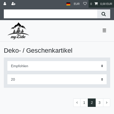
EUR
0
0,00 EUR
☰
Deko- / Geschenkartikel
1
2
3