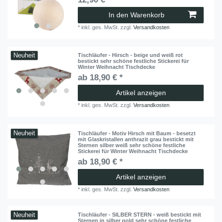
In den Warenkorb
*
inkl. ges. MwSt.
zzgl.
Versandkosten
Neuheit
Tischläufer - Hirsch - beige und weiß rot
bestickt sehr schöne festliche Stickerei für
Winter Weihnacht Tischdecke
ab 18,90 € *
Artikel anzeigen
*
inkl. ges. MwSt.
zzgl.
Versandkosten
Neuheit
Tischläufer - Motiv Hirsch mit Baum - besetzt
mit Glaskristallen anthrazit grau bestickt mit
Sternen silber weiß sehr schöne festliche
Stickerei für Winter Weihnacht Tischdecke
ab 18,90 € *
Artikel anzeigen
*
inkl. ges. MwSt.
zzgl.
Versandkosten
Neuheit
Tischläufer - SILBER STERN - weiß bestickt mit
Sternen in silber gold sehr schöne festliche