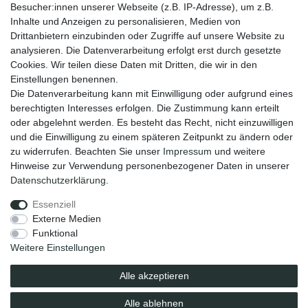
Zahlungsmöglichkeiten
Besucher:innen unserer Webseite (z.B. IP-Adresse), um z.B.
Versandinformationen
Inhalte und Anzeigen zu personalisieren, Medien von
Kontakt
Drittanbietern einzubinden oder Zugriffe auf unsere Website zu
Wiederverkäufer / Händler
analysieren. Die Datenverarbeitung erfolgt erst durch gesetzte
Cookies. Wir teilen diese Daten mit Dritten, die wir in den
Social Media
Einstellungen benennen.
Facebook
Die Datenverarbeitung kann mit Einwilligung oder aufgrund eines
Instagram
berechtigten Interesses erfolgen. Die Zustimmung kann erteilt
oder abgelehnt werden. Es besteht das Recht, nicht einzuwilligen
Unsere Vorteile
und die Einwilligung zu einem späteren Zeitpunkt zu ändern oder
kostenloser Versand ab 70 EUR
zu widerrufen. Beachten Sie unser
Impressum
und weitere
schnelle Lieferung
Hinweise zur Verwendung personenbezogener Daten in unserer
30 Tage Rückgaberecht
Daten­schutz­erklärung
.
Essenziell
Impressum
Daten­schutz­erklärung
AGB
Externe Medien
Funktional
Weitere Einstellungen
Barrierefreiheitserklärung
Widerrufs­recht
Alle akzeptieren
Vertrag widerrufen
Alle ablehnen