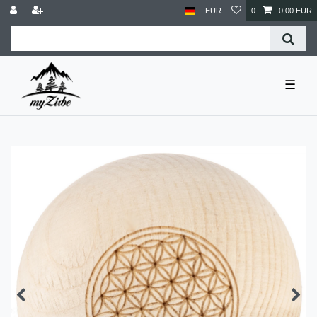
EUR
0
0,00 EUR
☰