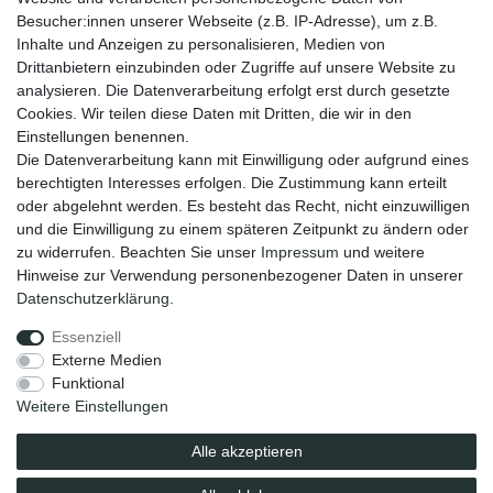
Zahlungsmöglichkeiten
Besucher:innen unserer Webseite (z.B. IP-Adresse), um z.B.
Versandinformationen
Inhalte und Anzeigen zu personalisieren, Medien von
Kontakt
Drittanbietern einzubinden oder Zugriffe auf unsere Website zu
Wiederverkäufer / Händler
analysieren. Die Datenverarbeitung erfolgt erst durch gesetzte
Cookies. Wir teilen diese Daten mit Dritten, die wir in den
Social Media
Einstellungen benennen.
Facebook
Die Datenverarbeitung kann mit Einwilligung oder aufgrund eines
Instagram
berechtigten Interesses erfolgen. Die Zustimmung kann erteilt
oder abgelehnt werden. Es besteht das Recht, nicht einzuwilligen
Unsere Vorteile
und die Einwilligung zu einem späteren Zeitpunkt zu ändern oder
kostenloser Versand ab 70 EUR
zu widerrufen. Beachten Sie unser
Impressum
und weitere
schnelle Lieferung
Hinweise zur Verwendung personenbezogener Daten in unserer
30 Tage Rückgaberecht
Daten­schutz­erklärung
.
Essenziell
Impressum
Daten­schutz­erklärung
AGB
Externe Medien
Funktional
Weitere Einstellungen
Barrierefreiheitserklärung
Widerrufs­recht
Alle akzeptieren
Vertrag widerrufen