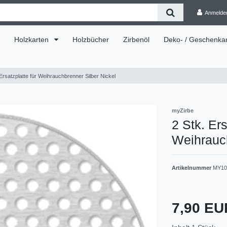
Anmelde
Holzkarten
Holzbücher
Zirbenöl
Deko- / Geschenkar
 Ersatzplatte für Weihrauchbrenner Silber Nickel
myZirbe
2 Stk. Ers
Weihrauch
Artikelnummer
MY10
7,90 E