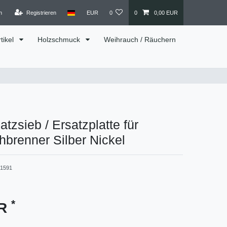
n
Registrieren
EUR
0
0
0,00 EUR
tikel
Holzschmuck
Weihrauch / Räuchern
atzsieb / Ersatzplatte für
brenner Silber Nickel
1591
*
UR