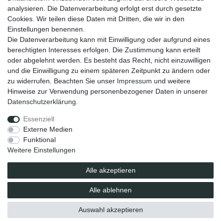
Wiederverkäufer / Händler
analysieren. Die Datenverarbeitung erfolgt erst durch gesetzte
Cookies. Wir teilen diese Daten mit Dritten, die wir in den
Social Media
Einstellungen benennen.
Facebook
Die Datenverarbeitung kann mit Einwilligung oder aufgrund eines
Instagram
berechtigten Interesses erfolgen. Die Zustimmung kann erteilt
oder abgelehnt werden. Es besteht das Recht, nicht einzuwilligen
Unsere Vorteile
und die Einwilligung zu einem späteren Zeitpunkt zu ändern oder
kostenloser Versand ab 70 EUR
zu widerrufen. Beachten Sie unser
Impressum
und weitere
schnelle Lieferung
Hinweise zur Verwendung personenbezogener Daten in unserer
30 Tage Rückgaberecht
Daten­schutz­erklärung
.
Essenziell
Impressum
Daten­schutz­erklärung
AGB
Externe Medien
Funktional
Weitere Einstellungen
Barrierefreiheitserklärung
Widerrufs­recht
Alle akzeptieren
Vertrag widerrufen
Alle ablehnen
© elavita GmbH. Alle Rechte vorbehalten.
Auswahl akzeptieren