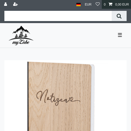
EUR
0
0,00 EUR
☰